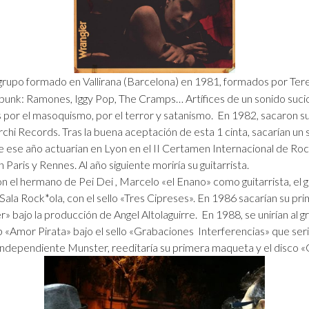
rupo formado en Vallirana
(Barcelona) en 1981, formados por Tere,
 punk: Ramones, Iggy Pop, The Cramps… Artífices de un sonido sucio
por el masoquismo, por el terror y satanismo. En 1982, sacaron 
rchi Records. Tras la buena aceptación de esta 1 cinta, sacarían un 
de ese año actuarian en Lyon en el II Certamen Internacional de Rock,
 Paris y Rennes. Al año siguiente moriría su guitarrista.
 el hermano de Pei Dei , Marcelo «el Enano» como guitarrista, el gr
 Sala Rock*ola, con el sello «Tres Cipreses». En 1986 sacarían su pr
bajo la producción de Angel Altolaguirre. En 1988, se unirían al g
p «Amor Pirata» bajo el sello «Grabaciones Interferencias» que seri
 independiente Munster, reeditaría su primera maqueta y el disco «