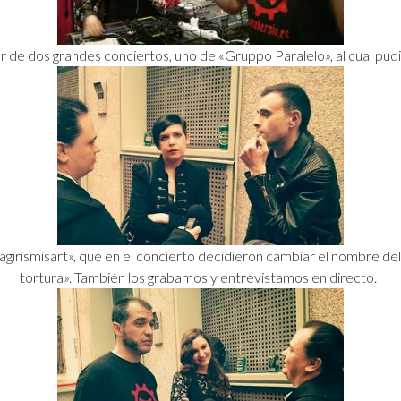
r de dos grandes conciertos, uno de «Gruppo Paralelo», al cual pud
lagirismisart», que en el concierto decidieron cambiar el nombre de
tortura». También los grabamos y entrevistamos en directo.