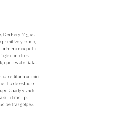
 Dei Pei y Miguel.
 primitivo y crudo,
su primera maqueta
single con «Tres
 que les abriría las
upo editaría un mini
imer Lp de estudio
rupo Charly y Jack
a su ultimo Lp.
Golpe tras golpe».