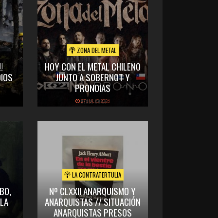
ZONA DEL METAL
!
HOY CON EL METAL CHILENO
IOS
JUNTO A SOBERNOT Y
PRONOIAS
27 JULIO 2026
LA CONTRATERTULIA
OBO,
Nº CLXXII ANARQUISMO Y
 LA
ANARQUISTAS // SITUACIÓN
ANARQUISTAS PRESOS