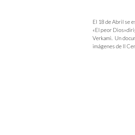
El 18 de Abril se 
«El peor Dios»diri
Verkami. Un docume
imágenes de II Ce