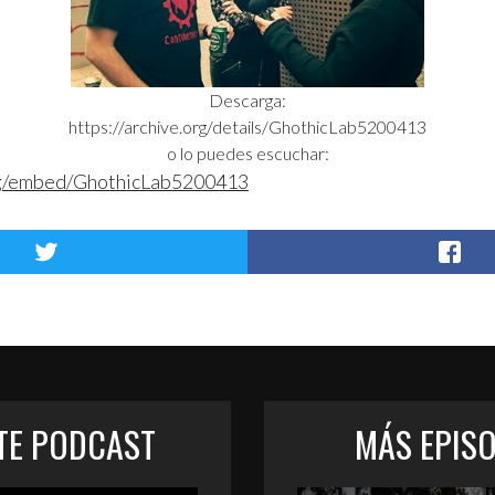
Descarga:
https://archive.org/details/GhothicLab5200413
o lo puedes escuchar:
org/embed/GhothicLab5200413
STE PODCAST
MÁS EPIS