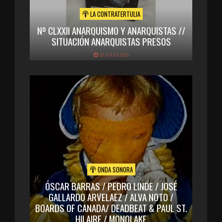
LA CONTRATERTULIA
Nº CLXXII ANARQUISMO Y ANARQUISTAS //
SITUACIÓN ANARQUISTAS PRESOS
20 JULIO 2026
ONDA SONORA
ÓSCAR BARRAS / PEDRO LINDE / JOSÉ
GALLARDO ARVELAEZ / ALVA NOTO /
BOARDS OF CANADA/ DEADBEAT & PAUL ST.
HILAIRE / MONOLAKE