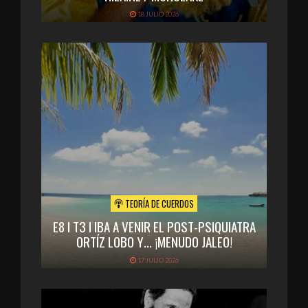
18 JULIO 2026
TEORÍA DE CUERDOS
E8 I T3 I IBA A VENIR EL POST-PSIQUIATRA
ORTÍZ LOBO Y… ¡MENUDO JALEO!
17 JULIO 2026