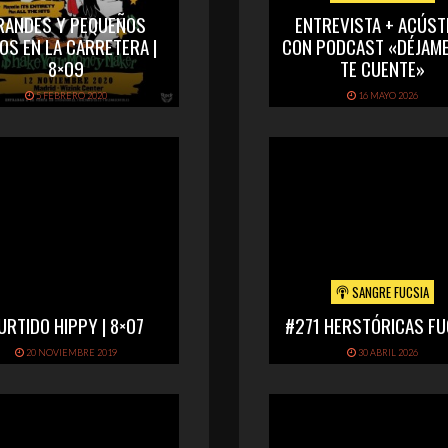
RANDES Y PEQUEÑOS
ENTREVISTA + ACÚST
OS EN LA CARRETERA |
CON PODCAST «DÉJAME
8×09
TE CUENTE»
5 FEBRERO 2020
16 MAYO 2026
SANGRE FUCSIA
URTIDO HIPPY | 8×07
#271 HERSTÓRICAS FU
20 NOVIEMBRE 2019
30 ABRIL 2026