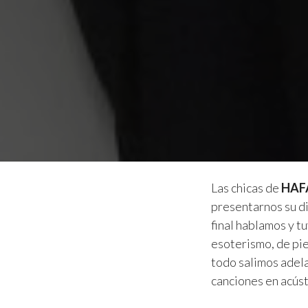
Las chicas de
HAF
presentarnos su d
final hablamos y 
esoterismo, de pie
todo salimos adela
canciones en acúst