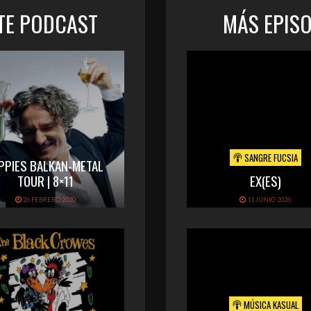
STE PODCAST
MÁS EPIS
SANGRE FUCSIA
PPIES BALKAN-METAL
TOUR | 8×11
EX(ES)
26 FEBRERO 2020
11 JUNIO 2026
MÚSICA KASUAL