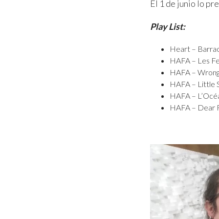
El 1 de junio lo p
Play List:
Heart – Barra
HAFA – Les 
HAFA – Wron
HAFA – Little 
HAFA – L’Océan
HAFA – Dear R