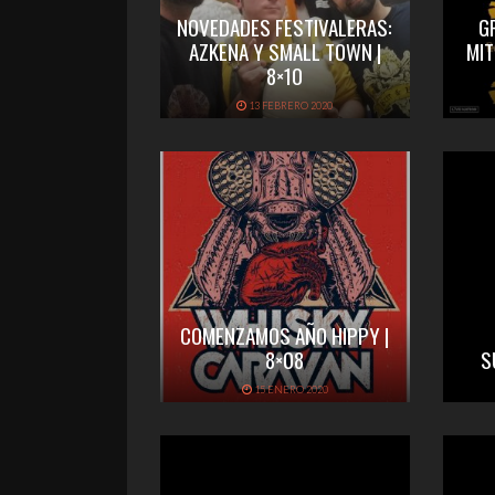
NOVEDADES FESTIVALERAS:
G
AZKENA Y SMALL TOWN |
MIT
8×10
13 FEBRERO 2020
COMENZAMOS AÑO HIPPY |
8×08
S
15 ENERO 2020