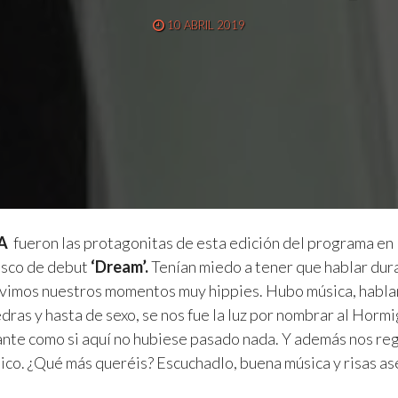
10 ABRIL 2019
A
fueron las protagonitas de esta edición del programa en 
isco de debut
‘Dream’.
Tenían miedo a tener que hablar dura
tuvimos nuestros momentos muy hippies. Hubo música, habl
dras y hasta de sexo, se nos fue la luz por nombrar al Horm
nte como si aquí no hubiese pasado nada. Y además nos reg
ico. ¿Qué más queréis? Escuchadlo, buena música y risas a