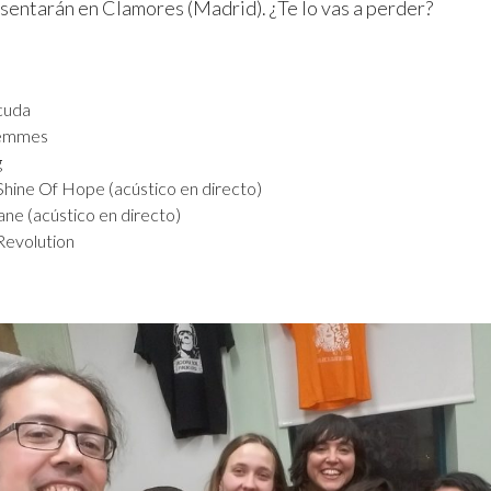
resentarán en Clamores (Madrid). ¿Te lo vas a perder?
cuda
Femmes
g
Shine Of Hope (acústico en directo)
e (acústico en directo)
evolution