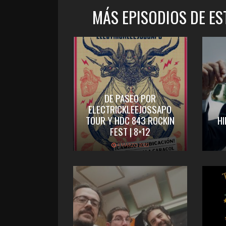
MÁS EPISODIOS DE E
DE PASEO POR
ELECTRICKLEEJOSSAPO
TOUR Y HDC 843 ROCKIN
HI
FEST | 8×12
4 MARZO 2020