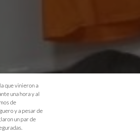
la que vinieron a
nte una hora y al
amos de
iguero y a pesar de
laron un par de
seguradas.