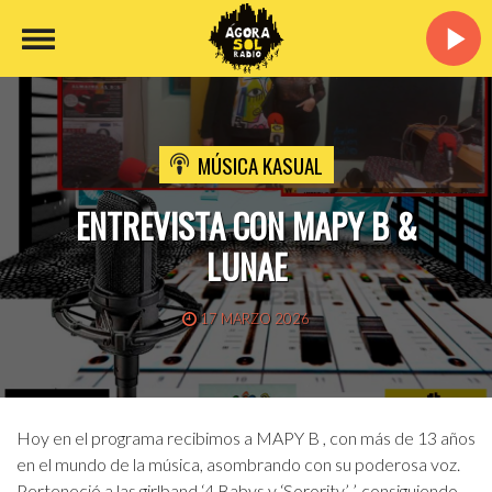
MÚSICA KASUAL
ENTREVISTA CON MAPY B &
LUNAE
17 MARZO 2026
Hoy en el programa recibimos a MAPY B , con más de 13 años
en el mundo de la música, asombrando con su poderosa voz.
Perteneció a las girlband ‘4 Babys y ‘Sorority’ ’, consiguiendo