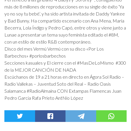
más de 8 millones de reproducciones en su single de éxito ‘Ya
yo no soy tu bebé’, y ha sido artista invitada de Daddy Yankee
y Bad Bunny. Ha compartido escenario con Ana Mena, Maria
Becerra, Lola Índigo y Pedro Capó, entre otros y viene junto a
Lunae a presentar un tema suyo feminista editado el
#8M,
con un estilo de estilo R&B contemporáneo.
Disco del mes
Vermú
Vermú con su disco «Por Los
Barbechos»
#porlosbarbechos
Secciones kasuales y El cierre con el
#MasDeLoMismo
#300
de la MEJOR CANCIÓN DE NADA
Escúchanos de 19 a 21 horas en directo en
Ágora Sol Radio
–
Radio Vallekas
–
Juventud Soto del Real
–
Radio Oasis
Salamanca
#RadioAlmaina
CON
Extampas Flamencas
Juan
Pedro Garcia
Rafa Prieto
AntNío López