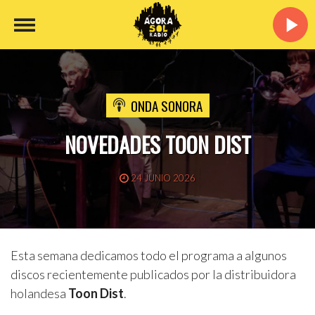
ONDA SONORA
NOVEDADES TOON DIST
24 JUNIO 2026
Esta semana dedicamos todo el programa a algunos
discos recientemente publicados por la distribuidora
holandesa
Toon Dist
.