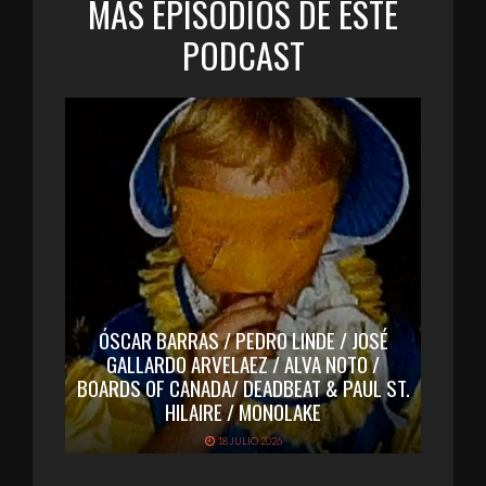
MÁS EPISODIOS DE ESTE
PODCAST
ÓSCAR BARRAS / PEDRO LINDE / JOSÉ
GALLARDO ARVELAEZ / ALVA NOTO /
BOARDS OF CANADA/ DEADBEAT & PAUL ST.
HILAIRE / MONOLAKE
18 JULIO 2026