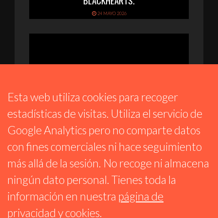
BLACKHEARTS.
24 MAYO 2026
Esta web utiliza cookies para recoger
estadísticas de visitas. Utiliza el servicio de
Google Analytics pero no comparte datos
con fines comerciales ni hace seguimiento
TIEMPO DE JAZZ
más allá de la sesión. No recoge ni almacena
ESPECIAL MILES DAVIS @100 PARTE 1:
1945 – 1958
ningún dato personal. Tienes toda la
20 MAYO 2026
información en nuestra
página de
privacidad y cookies
.