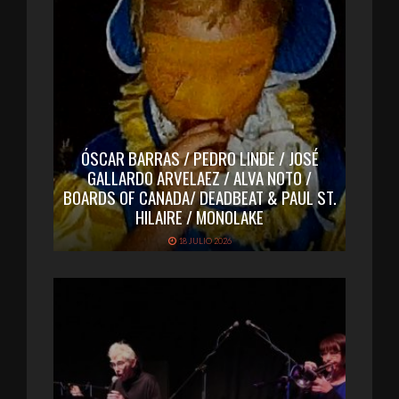
ÓSCAR BARRAS / PEDRO LINDE / JOSÉ
GALLARDO ARVELAEZ / ALVA NOTO /
BOARDS OF CANADA/ DEADBEAT & PAUL ST.
HILAIRE / MONOLAKE
18 JULIO 2026