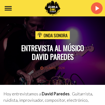
ONDA SONORA
ENTREVISTA AL MÚSICO
DAVID PAREDES
25 ABRIL 2024
Hoy entrevistamos a
David Paredes
. Guitarrista,
ruidista, improvisador, compositor, electrónico,