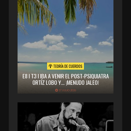
TEORÍA DE CUERDOS
E8 I T3 I IBA A VENIR EL POST-PSIQUIATRA
ORTÍZ LOBO Y… ¡MENUDO JALEO!
17 JULIO 2026