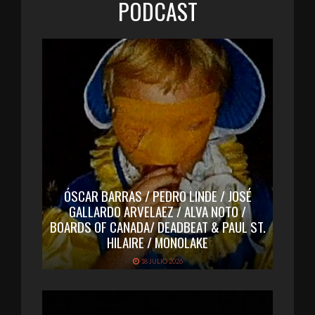
PODCAST
ÓSCAR BARRAS / PEDRO LINDE / JOSÉ
GALLARDO ARVELAEZ / ALVA NOTO /
BOARDS OF CANADA/ DEADBEAT & PAUL ST.
HILAIRE / MONOLAKE
18 JULIO 2026