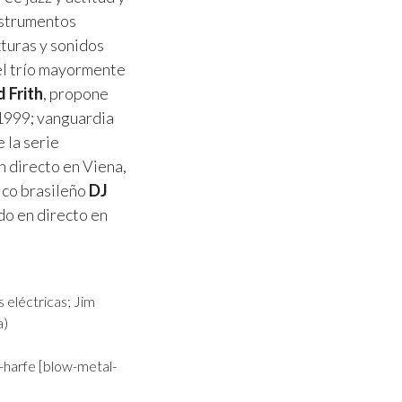
nstrumentos
xturas y sonidos
el trío mayormente
d Frith
, propone
 1999; vanguardia
 la serie
n directo en Viena,
ico brasileño
DJ
do en directo en
 eléctricas; Jim
a)
-harfe [blow-metal-