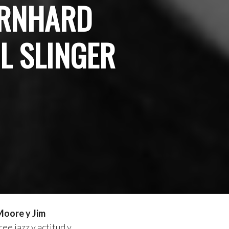
ERNHARD
UL SLINGER
Moore y Jim
ree jazz y actitud y