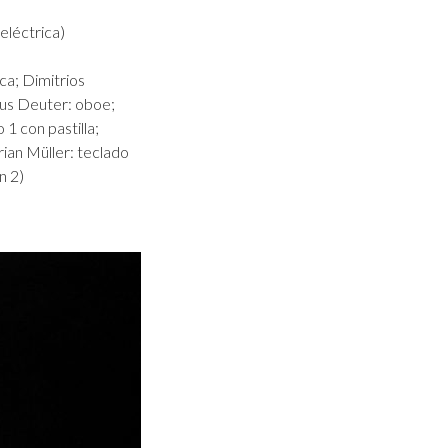
 eléctrica)
ca; Dimitrios
rkus Deuter: oboe;
1 con pastilla;
rian Müller: teclado
n 2)