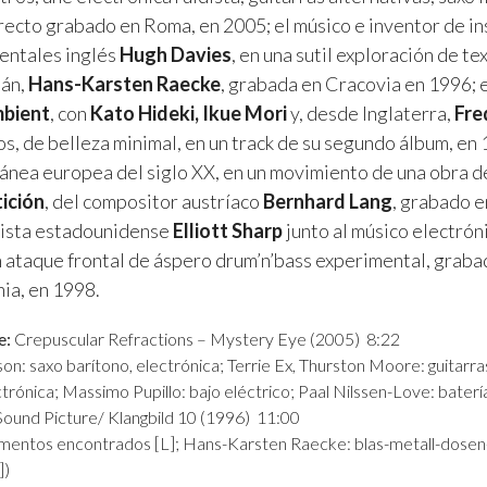
irecto grabado en Roma, en 2005; el músico e inventor de i
entales inglés
Hugh Davies
, en una sutil exploración de te
mán,
Hans-Karsten Raecke
, grabada en Cracovia en 1996; 
bient
, con
Kato Hideki, Ikue Mori
y, desde Inglaterra,
Fre
, de belleza minimal, en un track de su segundo álbum, en
nea europea del siglo XX, en un movimiento de una obra de
ición
, del compositor austríaco
Bernhard Lang
, grabado e
rrista estadounidense
Elliott Sharp
junto al músico electrón
un ataque frontal de áspero drum’n’bass experimental, graba
nia, en 1998.
e:
Crepuscular Refractions – Mystery Eye (2005) 8:22
n: saxo barítono, electrónica; Terrie Ex, Thurston Moore: guitarras
rónica; Massimo Pupillo: bajo eléctrico; Paal Nilssen-Love: baterí
Sound Picture/ Klangbild 10 (1996) 11:00
umentos encontrados [L]; Hans-Karsten Raecke: blas-metall-dosen
])