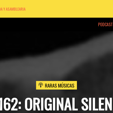
DA Y ASAMBLEARIA
PODCAST
RARAS MÚSICAS
162: ORIGINAL SILE