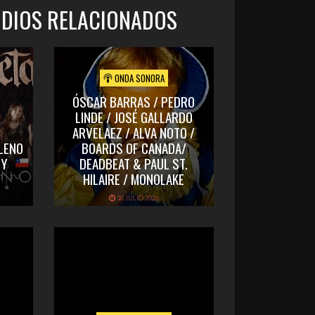
ODIOS RELACIONADOS
ONDA SONORA
ÓSCAR BARRAS / PEDRO
LINDE / JOSÉ GALLARDO
ARVELAEZ / ALVA NOTO /
LENO
BOARDS OF CANADA/
 Y
DEADBEAT & PAUL ST.
HILAIRE / MONOLAKE
18 JULIO 2026