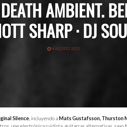
. DEATH AMBIENT. B
IOTT SHARP · DJ SO
4 AGOSTO 2021
ginal Silence
, incluyendo a
Mats Gustafsson, Thurston 
otros, une electrónica ruidista, guitarras alternativas, saxo f