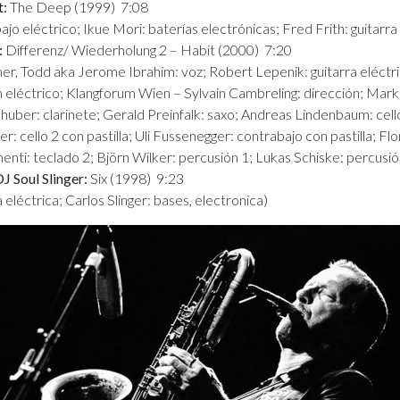
t:
The Deep (1999) 7:08
ajo eléctrico; Ikue Mori: baterías electrónicas; Fred Frith: guitarra
:
Differenz/ Wiederholung 2 – Habit (2000) 7:20
, Todd aka Jerome Ibrahim: voz; Robert Lepenik: guitarra eléctri
lín eléctrico; Klangforum Wien – Sylvain Cambreling: dirección; Ma
uber: clarinete; Gerald Preinfalk: saxo; Andreas Lindenbaum: cello 
r: cello 2 con pastilla; Uli Fussenegger: contrabajo con pastilla; Flo
enti: teclado 2; Björn Wilker: percusión 1; Lukas Schiske: percusió
DJ Soul Slinger:
Six (1998) 9:23
a eléctrica; Carlos Slinger: bases, electronica)