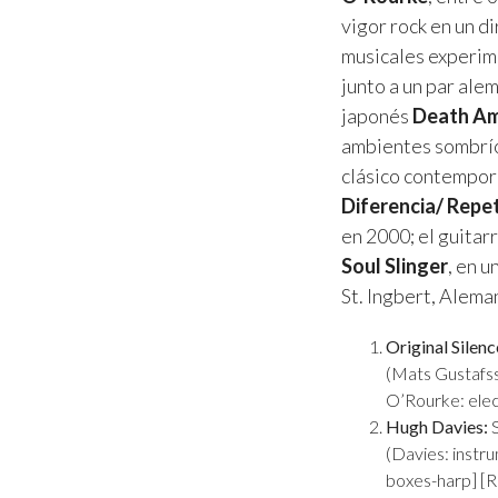
vigor rock en un d
musicales experim
junto a un par ale
japonés
Death Am
ambientes sombríos
clásico contemporá
Diferencia/ Repet
en 2000; el guita
Soul Slinger
, en 
St. Ingbert, Alema
Original Silenc
(Mats Gustafsso
O’Rourke: elect
Hugh Davies:
(Davies: instr
boxes-harp] [R