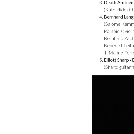
Death Ambien
(Kato Hideki: b
Bernhard Lang
(Salome Kammer
Polisoidis: vio
Bernhard Zachh
Benedikt Leitne
1; Marino Form
Elliott Sharp · 
(Sharp: guitarr