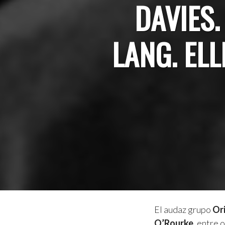
DAVIES
LANG. ELL
El audaz grupo
Ori
O’Rourke
, entre 